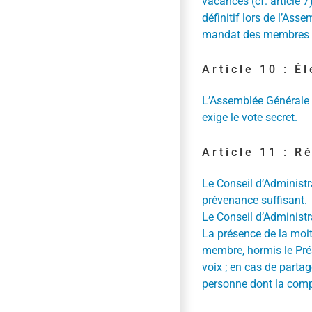
vacances (cf. article 
définitif lors de l’As
mandat des membres 
Article 10 : É
L’Assemblée Générale e
exige le vote secret.
Article 11 : R
Le Conseil d’Administra
prévenance suffisant.
Le Conseil d’Administ
La présence de la moit
membre, hormis le Prés
voix ; en cas de partag
personne dont la compé