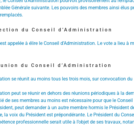
7), le Conseil d’Administration pourvoit provisoirement au remp
semblée Générale suivante. Les pouvoirs des membres ainsi élus p
remplacés.
lection du Conseil d’Administration
st appelée à élire le Conseil d’Administration. Le vote a lieu à
éunion du Conseil d’Administration
tion se réunit au moins tous les trois mois, sur convocation du Pr
ration peut se réunir en dehors des réunions périodiques à la 
ié de ses membres au moins est nécessaire pour que le Conseil 
ident, peut demander à un autre membre hormis le Président de l
e, la voix du Président est prépondérante. Le Président du Consei
tence professionnelle serait utile à l’objet de ses travaux, n