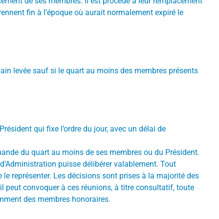
lacement de ses membres. Il est procédé à leur remplacement
rennent fin à l’époque où aurait normalement expiré le
 main levée sauf si le quart au moins des membres présents
ésident qui fixe l’ordre du jour, avec un délai de
demande du quart au moins de ses membres ou du Président.
d’Administration puisse délibérer valablement. Tout
e représenter. Les décisions sont prises à la majorité des
l peut convoquer à ces réunions, à titre consultatif, toute
otamment des membres honoraires.