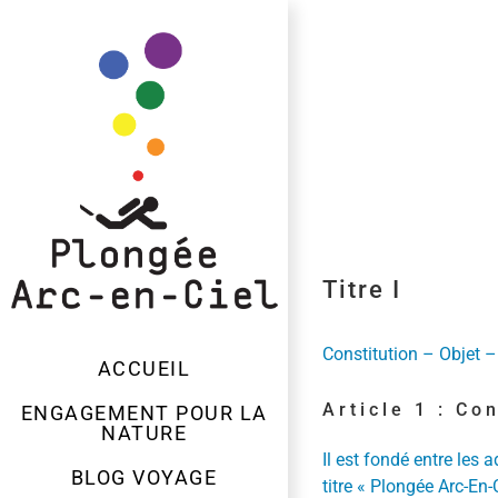
Passer
au
contenu
Titre I
Constitution – Objet –
ACCUEIL
Article 1 : Co
ENGAGEMENT POUR LA
NATURE
Il est fondé entre les 
BLOG VOYAGE
titre « Plongée Arc-En-C