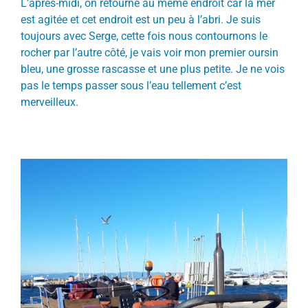
L’après-midi, on retourne au même endroit car la mer
est agitée et cet endroit est un peu à l’abri. Je suis
toujours avec Serge, cette fois nous contournons le
rocher par l’autre côté, je vais voir mon premier oursin
bleu, une grosse rascasse et une plus petite. Je ne vois
pas le temps passer sous l’eau tellement c’est
merveilleux.