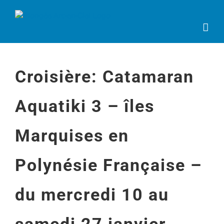
Passer
au
contenu
Croisière: Catamaran
Aquatiki 3 – îles
Marquises en
Polynésie Française –
du mercredi 10 au
samedi 27 janvier