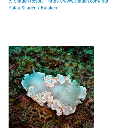
c) Siladen Resort
–
https://www.siladen.com/
sur
Pulau Siladen / Bulaken